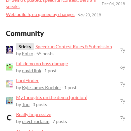
Dec 04, 2018
speaks
Web build 5, no gameplay changes
Nov 20, 2018
Community
Sticky
Speedrun Contest Rules & Submissions Thread
7y
by
Eniko
· 55 posts
full demo no boss damage
6y
by
david link
· 1 post
LordFinder
7y
by
Kyle James Kuebler
· 1 post
My thoughts on the demo [opinion]
7y
by
Tup
· 3 posts
Really Impressive
7y
by
psychroclasm
· 7 posts