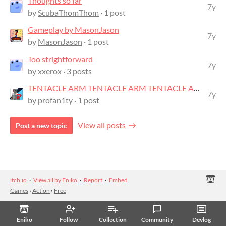
Thoughts so far
7y
by
ScubaThomThom
· 1 post
Gameplay by MasonJason
7y
by
MasonJason
· 1 post
Too strightforward
7y
by
xxerox
· 3 posts
TENTACLE ARM TENTACLE ARM TENTACLE ARM (video)
7y
by
profan1ty
· 1 post
View all posts
Post a new topic
itch.io
·
View all by Eniko
·
Report
·
Embed
Games
›
Action
›
Free
Eniko
Follow
Collection
Community
Devlog