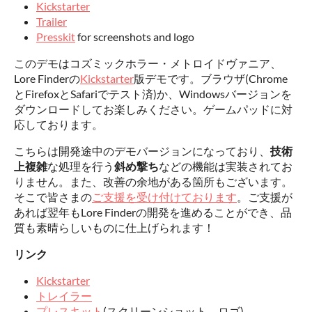
Kickstarter
Trailer
Presskit
for screenshots and logo
このデモはコズミックホラー・メトロイドヴァニア、
Lore Finderの
Kickstarter
版デモです。ブラウザ(Chrome
とFirefoxとSafariでテスト済)か、Windowsバージョンを
ダウンロードしてお楽しみください。ゲームパッドに対
応しております。
こちらは開発途中のデモバージョンになっており、
技術
上複雑
な処理を行う
斜め撃ち
などの機能は実装されてお
りません。また、改善の余地がある箇所もございます。
そこで皆さまの
ご支援を受け付けております
。ご支援が
あれば翌年もLore Finderの開発を進めることができ、品
質も素晴らしいものに仕上げられます！
リンク
Kickstarter
トレイラー
プレスキット
(スクリーンショット、ロゴ)